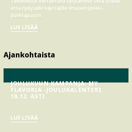
Tammikuun kertaetuna tarjoamme sekä uusille
että nykyisille käyttäjille ilmaisen Jenkki-
purkkapussin.
LUE LISÄÄ
Ajankohtaista
JOULUKUUN KAMPANJA: MY
FLAVORIA -JOULUKALENTERI
18.12. ASTI
LUE LISÄÄ