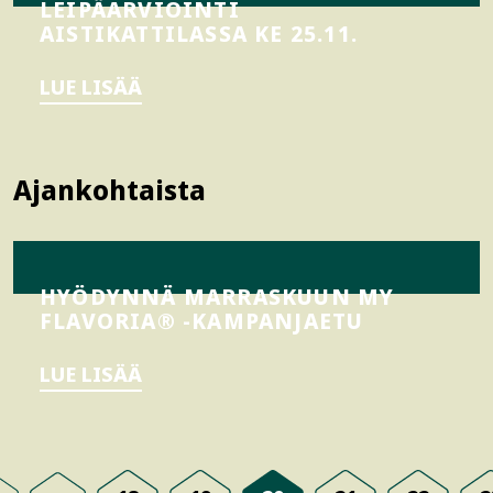
LEIPÄARVIOINTI
AISTIKATTILASSA KE 25.11.
LUE LISÄÄ
Ajankohtaista
HYÖDYNNÄ MARRASKUUN MY
FLAVORIA® -KAMPANJAETU
LUE LISÄÄ