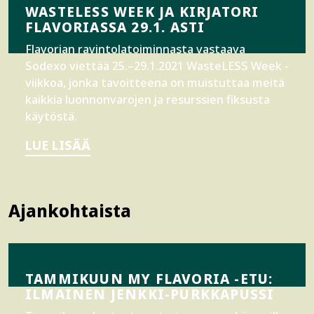
WASTELESS WEEK JA KIRJATORI
FLAVORIASSA 29.1. ASTI
Flavorian ravintolatoiminnasta vastaava
Sodexo viettää 25.–29.1.2021 WasteLESS Week -
viikkoa, jonka tavoitteena on muistuttaa meitä
kaikkia luonnonvarojen ja resurssien fiksusta
käytöstä.
LUE LISÄÄ
Ajankohtaista
TAMMIKUUN MY FLAVORIA -ETU:
ILMAINEN JENKKI-PURKKAPUSSI