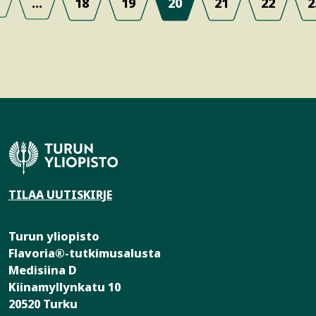
…
18
19
20
21
22
2
TILAA UUTISKIRJE
Turun yliopisto
Flavoria®-tutkimusalusta
Medisiina D
Kiinamyllynkatu 10
20520 Turku