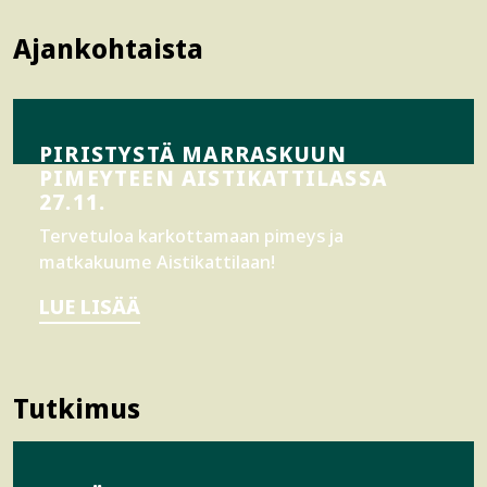
Ajankohtaista
PIRISTYSTÄ MARRASKUUN
PIMEYTEEN AISTIKATTILASSA
27.11.
Tervetuloa karkottamaan pimeys ja
matkakuume Aistikattilaan!
LUE LISÄÄ
Tutkimus