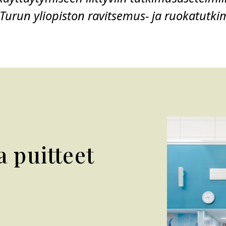
Turun yliopiston ravitsemus- ja ruokatutk
a puitteet
n