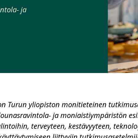
ntola- ja
on Turun yliopiston monitieteinen tutkimusa
lounasravintola- ja moniaistiympäristön es
lintoihin, terveyteen, kestävyyteen, teknolo
käyttäytymiseen liittyviin tutkimusasetelmii