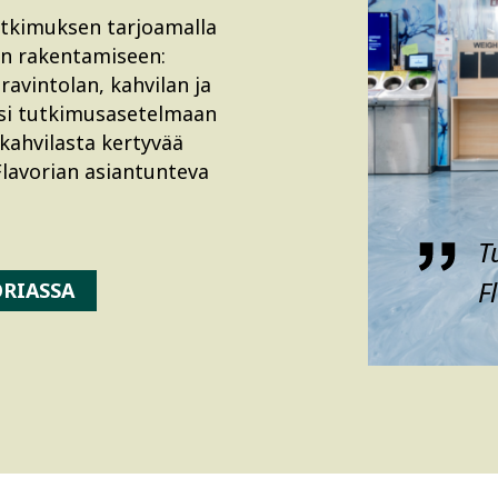
utkimuksen tarjoamalla
en rakentamiseen:
sravintolan, kahvilan ja
säksi tutkimusasetelmaan
 kahvilasta kertyvää
lavorian asiantunteva
T
F
RIASSA