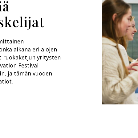
ää
skelijat
mittainen
onka aikana eri alojen
at ruokaketjun yritysten
vation Festival
äin, ja tämän vuoden
tiot.