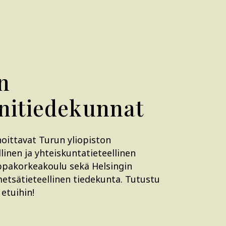
n
itiedekunnat
hoittavat Turun yliopiston
llinen ja yhteiskuntatieteellinen
ppakorkeakoulu sekä Helsingin
etsätieteellinen tiedekunta. Tutustu
etuihin!