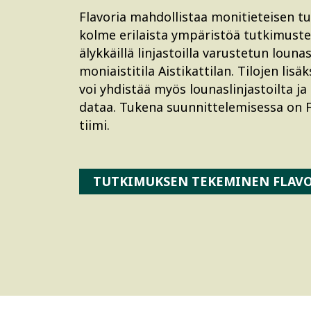
Flavoria mahdollistaa monitieteisen t
kolme erilaista ympäristöä tutkimust
älykkäillä linjastoilla varustetun louna
moniaistitila Aistikattilan. Tilojen li
voi yhdistää myös lounaslinjastoilta ja
dataa. Tukena suunnittelemisessa on F
tiimi.
TUTKIMUKSEN TEKEMINEN FLAVO