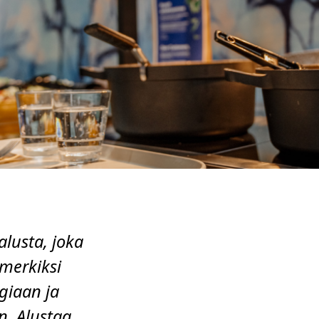
lusta, joka
imerkiksi
giaan ja
n. Alustaa