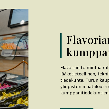
Flavoria
kumppan
Flavorian toimintaa ra
lääketieteellinen, tekni
tiedekunta, Turun kau
yliopiston maatalous-m
kumppanitiedekuntien 