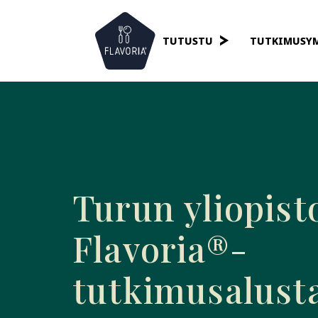
TUTUSTU
TUTKIMUSY
Skip
to
content
Turun yliopist
Flavoria®-
tutkimusalust