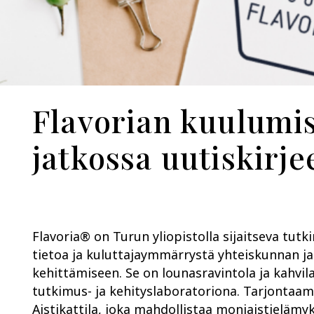
Flavorian kuulumi
jatkossa uutiskirj
Flavoria® on Turun yliopistolla sijaitseva tut
tietoa ja kuluttajaymmärrystä yhteiskunnan ja
kehittämiseen. Se on lounasravintola ja kahvila
tutkimus- ja kehityslaboratoriona. Tarjontaam
Aistikattila, joka mahdollistaa moniaistielämyk