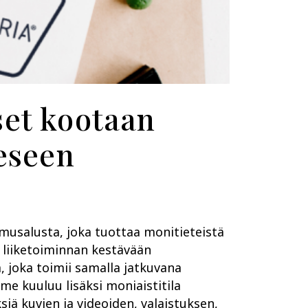
set kootaan
eeseen
kimusalusta, joka tuottaa monitieteistä
 liiketoiminnan kestävään
, joka toimii samalla jatkuvana
me kuuluu lisäksi moniaistitila
siä kuvien ja videoiden, valaistuksen,