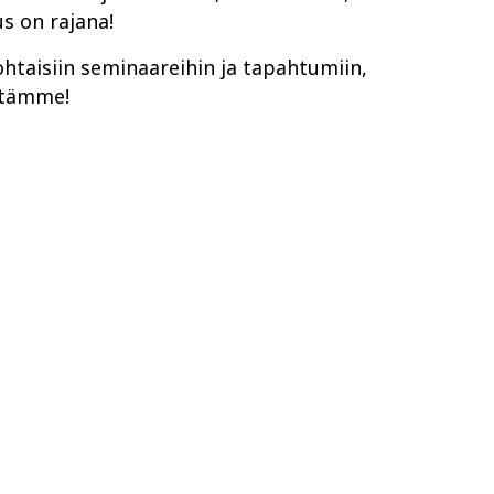
us on rajana!
htaisiin seminaareihin ja tapahtumiin,
eltämme!