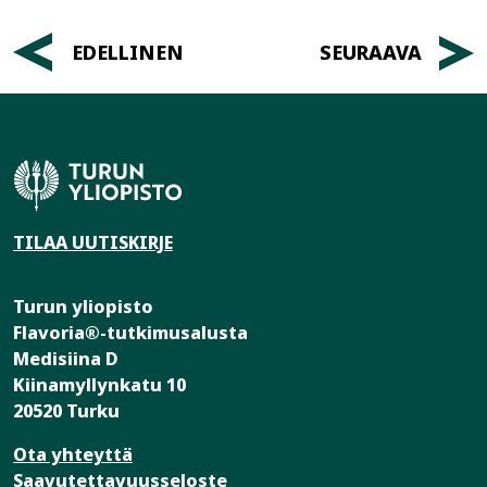
Artikkelien
EDELLINEN
SEURAAVA
selaus
TILAA UUTISKIRJE
Turun yliopisto
Flavoria®-tutkimusalusta
Medisiina D
Kiinamyllynkatu 10
20520 Turku
Ota yhteyttä
Saavutettavuusseloste