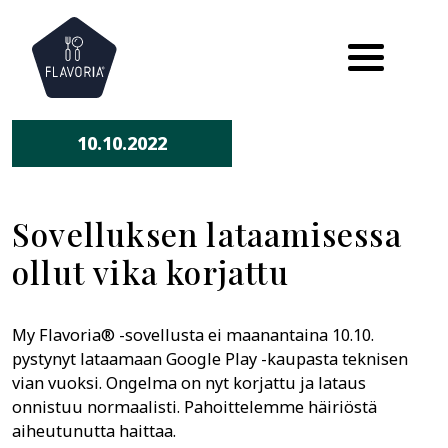
Skip
to
content
10.10.2022
Sovelluksen lataamisessa
ollut vika korjattu
My Flavoria® -sovellusta ei maanantaina 10.10.
pystynyt lataamaan Google Play -kaupasta teknisen
vian vuoksi. Ongelma on nyt korjattu ja lataus
onnistuu normaalisti. Pahoittelemme häiriöstä
aiheutunutta haittaa.