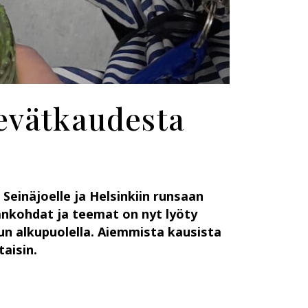
kevätkaudesta
 Seinäjoelle ja Helsinkiin runsaan
jankohdat ja teemat on nyt lyöty
un alkupuolella. Aiemmista kausista
taisin.