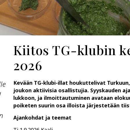
Kiitos TG-klubin 
2026
lle
Kevään TG-klubi-illat houkuttelivat Turkuun,
joukon aktiivisia osallistujia. Syyskauden a
!
lukkoon, ja ilmoittautuminen avataan eloku
poiketen suurin osa illoista järjestetään tiis
en
Ajankohdat ja teemat
Ti 1.9.2026 Kaali