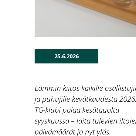
25.6.2026
Lämmin kiitos kaikille osallistuji
ja puhujille kevätkaudesta 2026
TG-klubi palaa kesätauolta
syyskuussa – laita tulevien iltoj
päivämäärät jo nyt ylös.