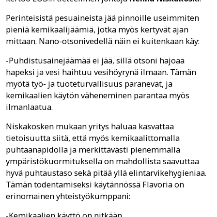
Perinteisistä pesuaineista jää pinnoille useimmiten
pieniä kemikaalijäämiä, jotka myös kertyvät ajan
mittaan. Nano-otsonivedellä näin ei kuitenkaan käy:
-Puhdistusainejäämää ei jää, sillä otsoni hajoaa
hapeksi ja vesi haihtuu vesihöyrynä ilmaan. Tämän
myötä työ- ja tuoteturvallisuus paranevat, ja
kemikaalien käytön väheneminen parantaa myös
ilmanlaatua.
Niskakosken mukaan yritys haluaa kasvattaa
tietoisuutta siitä, että myös kemikaalittomalla
puhtaanapidolla ja merkittävästi pienemmällä
ympäristökuormituksella on mahdollista saavuttaa
hyvä puhtaustaso sekä pitää yllä elintarvikehygieniaa.
Tämän todentamiseksi käytännössä Flavoria on
erinomainen yhteistyökumppani:
-Kemikaalien käyttö on pitkään