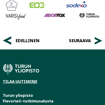
Artikkelien
EDELLINEN
SEURAAVA
selaus
TILAA UUTISKIRJE
Turun yliopisto
Flavoria®-tutkimusalusta