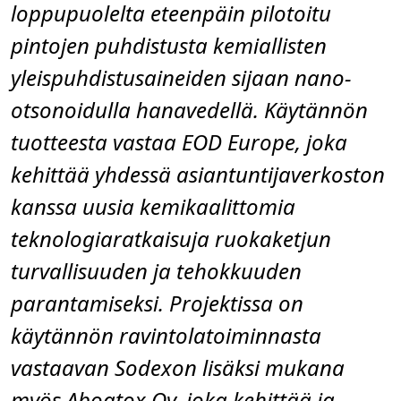
loppupuolelta eteenpäin pilotoitu
pintojen puhdistusta kemiallisten
yleispuhdistusaineiden sijaan nano-
otsonoidulla hanavedellä. Käytännön
tuotteesta vastaa EOD Europe, joka
kehittää yhdessä asiantuntijaverkoston
kanssa uusia kemikaalittomia
teknologiaratkaisuja ruokaketjun
turvallisuuden ja tehokkuuden
parantamiseksi. Projektissa on
käytännön ravintolatoiminnasta
vastaavan Sodexon lisäksi mukana
myös Aboatox Oy, joka kehittää ja