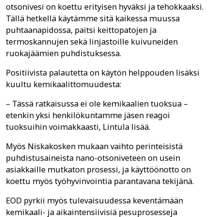
otsonivesi on koettu erityisen hyväksi ja tehokkaaksi.
Tällä hetkellä käytämme sitä kaikessa muussa
puhtaanapidossa, paitsi keittopatojen ja
termoskannujen sekä linjastoille kuivuneiden
ruokajäämien puhdistuksessa.
Positiivista palautetta on käytön helppouden lisäksi
kuultu kemikaalittomuudesta:
– Tässä ratkaisussa ei ole kemikaalien tuoksua –
etenkin yksi henkilökuntamme jäsen reagoi
tuoksuihin voimakkaasti, Lintula lisää.
Myös Niskakosken mukaan vaihto perinteisistä
puhdistusaineista nano-otsoniveteen on usein
asiakkaille mutkaton prosessi, ja käyttöönotto on
koettu myös työhyvinvointia parantavana tekijänä.
EOD pyrkii myös tulevaisuudessa keventämään
kemikaali- ja aikaintensiivisiä pesuprosesseja