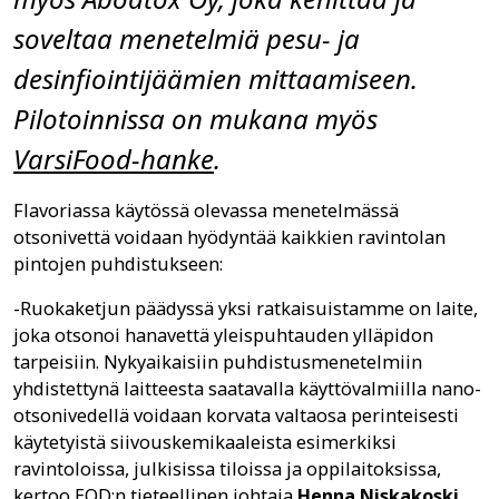
soveltaa menetelmiä pesu- ja
desinfiointijäämien mittaamiseen.
Pilotoinnissa on mukana myös
VarsiFood-hanke
.
Flavoriassa käytössä olevassa menetelmässä
otsonivettä voidaan hyödyntää kaikkien ravintolan
pintojen puhdistukseen:
-Ruokaketjun päädyssä yksi ratkaisuistamme on laite,
joka otsonoi hanavettä yleispuhtauden ylläpidon
tarpeisiin. Nykyaikaisiin puhdistusmenetelmiin
yhdistettynä laitteesta saatavalla käyttövalmiilla nano-
otsonivedellä voidaan korvata valtaosa perinteisesti
käytetyistä siivouskemikaaleista esimerkiksi
ravintoloissa, julkisissa tiloissa ja oppilaitoksissa,
kertoo EOD:n tieteellinen johtaja
Henna Niskakoski
.