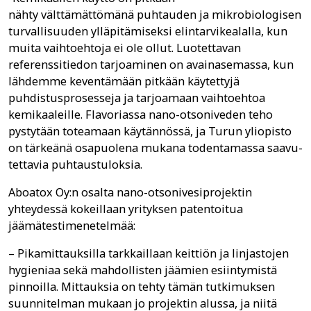
nähty välttämättömänä puhtauden ja mikrobiologisen
turvallisuuden ylläpitämiseksi elintarvikealalla, kun
muita vaihtoehtoja ei ole ollut. Luotettavan
referenssitiedon tarjoaminen on avainasemassa, kun
lähdemme keventämään pitkään käytettyjä
puhdistusprosesseja ja tarjoamaan vaihtoehtoa
kemikaaleille. Flavoriassa nano-otsoniveden teho
pystytään toteamaan käytännössä, ja Turun yliopisto
on tärkeänä osapuolena mukana todentamassa saavu-
tettavia puhtaustuloksia.
Aboatox Oy:n osalta nano-otsonivesiprojektin
yhteydessä kokeillaan yrityksen patentoitua
jäämätestimenetelmää:
– Pikamittauksilla tarkkaillaan keittiön ja linjastojen
hygieniaa sekä mahdollisten jäämien esiintymistä
pinnoilla. Mittauksia on tehty tämän tutkimuksen
suunnitelman mukaan jo projektin alussa, ja niitä