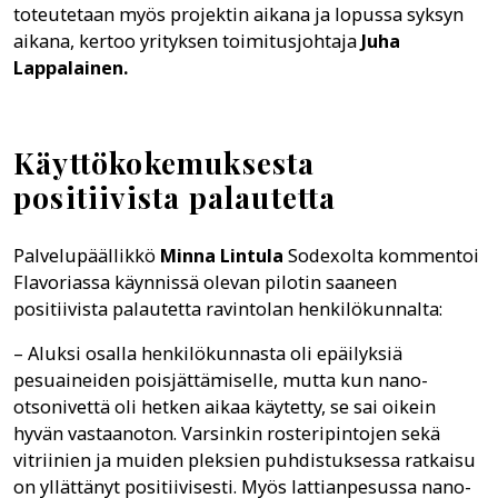
toteutetaan myös projektin aikana ja lopussa syksyn
aikana, kertoo yrityksen toimitusjohtaja
Juha
Lappalainen.
Käyttökokemuksesta
positiivista palautetta
Palvelupäällikkö
Minna Lintula
Sodexolta kommentoi
Flavoriassa käynnissä olevan pilotin saaneen
positiivista palautetta ravintolan henkilökunnalta:
– Aluksi osalla henkilökunnasta oli epäilyksiä
pesuaineiden poisjättämiselle, mutta kun nano-
otsonivettä oli hetken aikaa käytetty, se sai oikein
hyvän vastaanoton. Varsinkin rosteripintojen sekä
vitriinien ja muiden pleksien puhdistuksessa ratkaisu
on yllättänyt positiivisesti. Myös lattianpesussa nano-