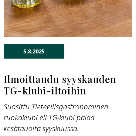
5.8.2025
Ilmoittaudu syyskauden
TG-klubi-iltoihin
Suosittu Tieteellisgastronominen
ruokaklubi eli TG-klubi palaa
kesätauolta syyskuussa.