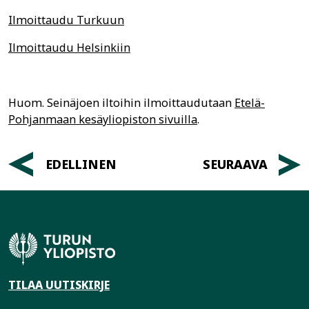
Ilmoittaudu Turkuun
Ilmoittaudu Helsinkiin
Huom. Seinäjoen iltoihin ilmoittaudutaan
Etelä-
Pohjanmaan kesäyliopiston sivuilla
.
Artikkelien
EDELLINEN
SEURAAVA
selaus
TILAA UUTISKIRJE