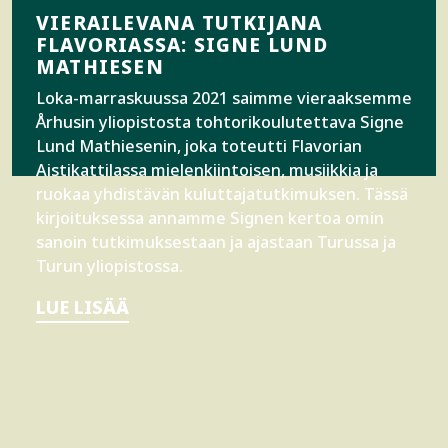
VIERAILEVANA TUTKIJANA
FLAVORIASSA: SIGNE LUND
MATHIESEN
Loka-marraskuussa 2021 saimme vieraaksemme
Århusin yliopistosta tohtorikoulutettava Signe
Lund Mathiesenin, joka toteutti Flavorian
Aistikattilassa mielenkiintoisen, musiikkia ja
ruokaa yhdistävän kuluttajatutkimuksen. Tässä
kirjoituksessa annamme Signen kertoa omin
sanoin tutkimuksestaan ja ajastaan Turussa ja
Turun yliopistossa.
LUE LISÄÄ