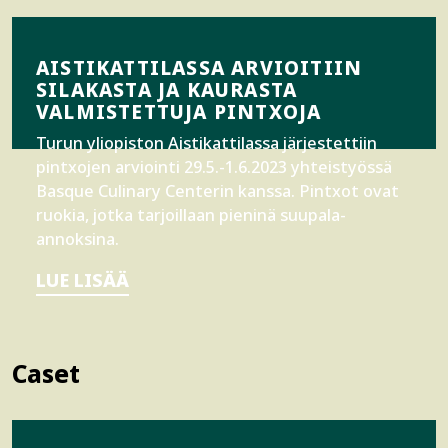
AISTIKATTILASSA ARVIOITIIN
SILAKASTA JA KAURASTA
VALMISTETTUJA PINTXOJA
Turun yliopiston Aistikattilassa järjestettiin
pintxojen arviointi 29.5.-1.6.2023 yhteistyössä
Basque Culinary Centerin kanssa. Pintxot ovat
ruokia, jotka tarjoillaan pieninä suupala-
annoksina.
LUE LISÄÄ
Caset