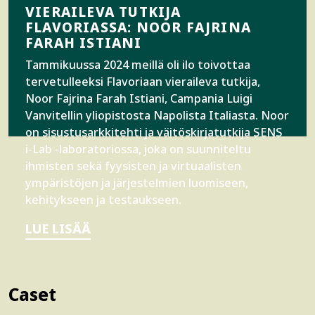
VIERAILEVA TUTKIJA
FLAVORIASSA: NOOR FAJRINA
FARAH ISTIANI
Tammikuussa 2024 meillä oli ilo toivottaa
tervetulleeksi Flavoriaan vieraileva tutkija,
Noor Fajrina Farah Istiani, Campania Luigi
Vanvitellin yliopistosta Napolista Italiasta. Noor
on sisustusarkkitehti ja väitöskirjatutkija SENS
i-Lab -laboratoriossa, joka on suunniteltu
ihmisten sekä fyysisten ja virtuaalisten
ympäristöjen ja järjestelmien luomiseen,
kehitykseen ja testaukseen.
LUE LISÄÄ
Caset